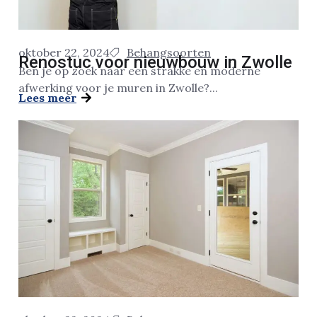
oktober 22, 2024
Behangsoorten
Renostuc voor nieuwbouw in Zwolle
Ben je op zoek naar een strakke en moderne
afwerking voor je muren in Zwolle?...
Lees meer