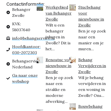
Contactinformatie:
Werkgebied
Stucbehang
Behanger
van Behanger
voor
Zwolle
Zwolle
nieuwbouw in
KVK:
Wilt u een
Zwolle
58037640
behanger
Ben je op zoek
inhuren in
naar een
info@behangservice.nl
Zwolle? Dit is
manier om je
Hoofdkantoor:
het...
muren...
030-2072303
Renostuc voor
Behang
Behangservice
nieuwbouw in
Verwijderen in
Nederland
Zwolle
Zwolle
Ga naar onze
Ben je op zoek
Wil je behang
webshop
naar een
verwijderen in
strakke en
een woning in
moderne
Zwolle? Ons...
afwerking...
Bouwbehang