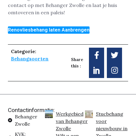
contact op met Behanger Zwolle en laat je huis
omtoveren in een paleis!
Renovliesbehang laten Aanbrengen
Categorie:
Behangsoorten
Share
this :
Contactinformatie:
Werkgebied
Stucbehang
Behanger
van Behanger
voor
Zwolle
Zwolle
nieuwbouw in
KVK:
Wilt u een
Zwolle