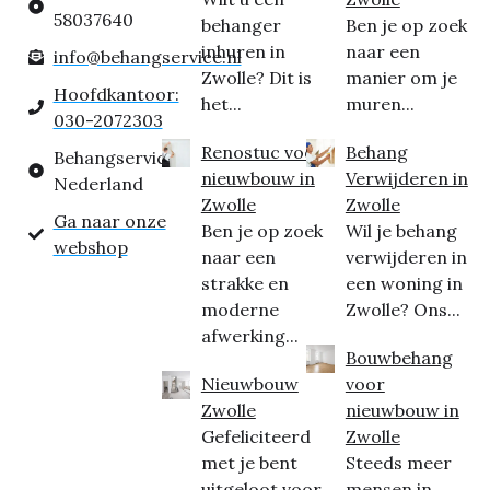
58037640
behanger
Ben je op zoek
inhuren in
naar een
info@behangservice.nl
Zwolle? Dit is
manier om je
Hoofdkantoor:
het...
muren...
030-2072303
Renostuc voor
Behang
Behangservice
nieuwbouw in
Verwijderen in
Nederland
Zwolle
Zwolle
Ga naar onze
Ben je op zoek
Wil je behang
webshop
naar een
verwijderen in
strakke en
een woning in
moderne
Zwolle? Ons...
afwerking...
Bouwbehang
Nieuwbouw
voor
Zwolle
nieuwbouw in
Gefeliciteerd
Zwolle
met je bent
Steeds meer
uitgeloot voor
mensen in