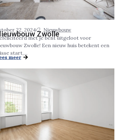
ktober 22, 2024
Nieuwbouw
ieuwbouw Zwolle
efeliciteerd met je bent uitgeloot voor
ieuwbouw Zwolle! Een nieuw huis betekent een
isse start,...
ees meer