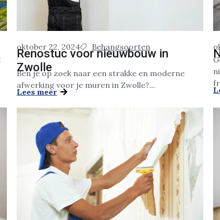
oktober 22, 2024
Behangsoorten
o
Renostuc voor nieuwbouw in
N
t
G
Zwolle
n
Ben je op zoek naar een strakke en moderne
fr
afwerking voor je muren in Zwolle?...
L
Lees meer