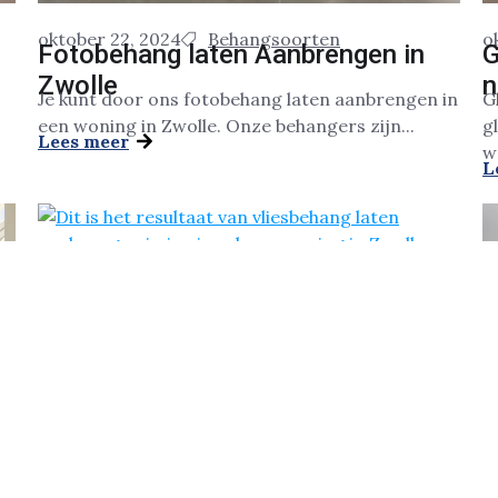
oktober 22, 2024
Behangsoorten
o
Fotobehang laten Aanbrengen in
G
Zwolle
n
Je kunt door ons fotobehang laten aanbrengen in
G
een woning in Zwolle. Onze behangers zijn...
g
Lees meer
w
L