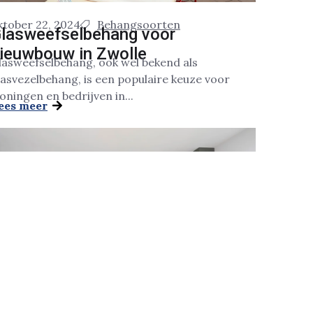
ktober 22, 2024
Behangsoorten
lasweefselbehang voor
ieuwbouw in Zwolle
lasweefselbehang, ook wel bekend als
lasvezelbehang, is een populaire keuze voor
oningen en bedrijven in...
ees meer