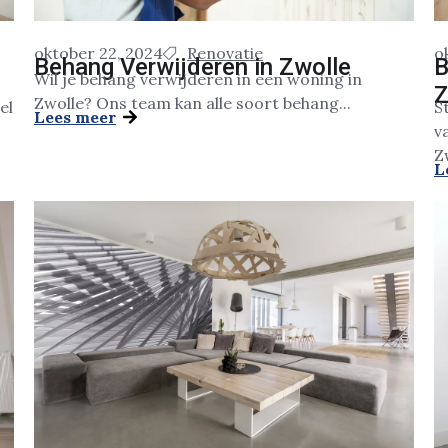
oktober 22, 2024
Renovatie
o
Behang Verwijderen in Zwolle
B
Wil je behang verwijderen in een woning in
Z
Zwolle? Ons team kan alle soort behang...
el
S
Lees meer
v
Zw
L