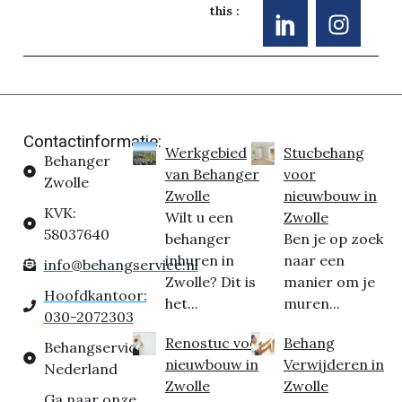
this :
Contactinformatie:
Werkgebied
Stucbehang
Behanger
van Behanger
voor
Zwolle
Zwolle
nieuwbouw in
KVK:
Wilt u een
Zwolle
58037640
behanger
Ben je op zoek
inhuren in
naar een
info@behangservice.nl
Zwolle? Dit is
manier om je
Hoofdkantoor:
het...
muren...
030-2072303
Renostuc voor
Behang
Behangservice
nieuwbouw in
Verwijderen in
Nederland
Zwolle
Zwolle
Ga naar onze