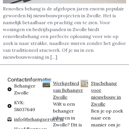
Renovlies behang is de afgelopen jaren enorm populair
geworden bij nieuwbouwprojecten in Zwolle. Het is
namelijk betaalbaar en prachtig om te zien. Voor
woningen en bedrijfspanden in Zwolle biedt
renovliesbehang een perfecte oplossing voor wie op
zoek is naar strakke, naadloze muren zonder het gedoe
van traditioneel stucwerk. Of je nu in een
nieuwbouwwoning in […]
Contactinformatie:
Werkgebied
Stucbehang
Behanger
van Behanger
voor
Zwolle
Zwolle
nieuwbouw in
KVK:
Wilt u een
Zwolle
58037640
behanger
Ben je op zoek
inhuren in
naar een
info@behangservice.nl
Zwolle? Dit is
manier om je