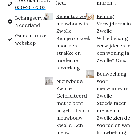
Hoofdkantoor:
het...
muren...
030-2072303
Renostuc voor
Behang
Behangservice
nieuwbouw in
Verwijderen in
Nederland
Zwolle
Zwolle
Ga naar onze
Ben je op zoek
Wil je behang
webshop
naar een
verwijderen in
strakke en
een woning in
moderne
Zwolle? Ons...
afwerking...
Bouwbehang
Nieuwbouw
voor
Zwolle
nieuwbouw in
Gefeliciteerd
Zwolle
met je bent
Steeds meer
uitgeloot voor
mensen in
nieuwbouw
Zwolle zien de
Zwolle! Een
voordelen van
nieuw...
bouwbehang...