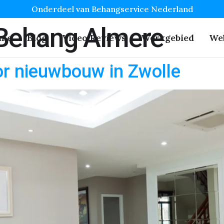
Onderdeel van Behangservice Nederland
 Behang Almere
me
Blog
Video Reviews
Werkgebied
We
r nieuwbouw in Zwolle