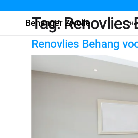
Tag:
Renovlies
Behanger Zwolle
Ho
Renovlies Behang voo