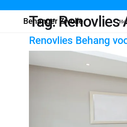
Tag:
Renovlies
Behanger Zwolle
Ho
Renovlies Behang voo