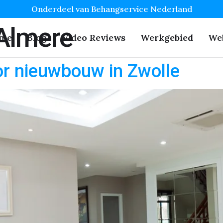
Onderdeel van Behangservice Nederland
 Almere
me
Blog
Video Reviews
Werkgebied
We
r nieuwbouw in Zwolle