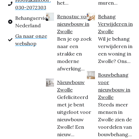
Hoofdkantoor:
het...
muren...
030-2072303
Renostuc voor
Behang
Behangservice
nieuwbouw in
Verwijderen in
Nederland
Zwolle
Zwolle
Ga naar onze
Ben je op zoek
Wil je behang
webshop
naar een
verwijderen in
strakke en
een woning in
moderne
Zwolle? Ons...
afwerking...
Bouwbehang
Nieuwbouw
voor
Zwolle
nieuwbouw in
Gefeliciteerd
Zwolle
met je bent
Steeds meer
uitgeloot voor
mensen in
nieuwbouw
Zwolle zien de
Zwolle! Een
voordelen van
nieuw...
bouwbehang...