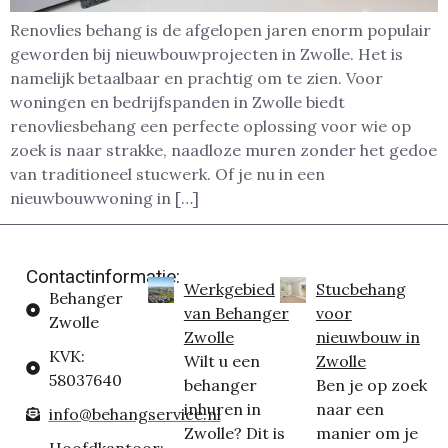
Renovlies behang is de afgelopen jaren enorm populair
geworden bij nieuwbouwprojecten in Zwolle. Het is
namelijk betaalbaar en prachtig om te zien. Voor
woningen en bedrijfspanden in Zwolle biedt
renovliesbehang een perfecte oplossing voor wie op
zoek is naar strakke, naadloze muren zonder het gedoe
van traditioneel stucwerk. Of je nu in een
nieuwbouwwoning in […]
Contactinformatie:
Werkgebied
Stucbehang
Behanger
van Behanger
voor
Zwolle
Zwolle
nieuwbouw in
KVK:
Wilt u een
Zwolle
58037640
behanger
Ben je op zoek
inhuren in
naar een
info@behangservice.nl
Zwolle? Dit is
manier om je