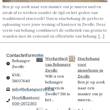
Ben je op zoek naar een manier om je muren snel en
strak af te werken zonder de tijd en het gedoe van
traditioneel stucwerk? Dan is stucbehang de perfecte
oplossing voor jouw woning of kantoor in Zwolle. Deze
vorm van behang combineert de esthetiek van gestucte
wanden met de eenvoud en efficiëntie van behang. […]
Contactinformatie:
Werkgebied
Stucbehang
Behanger
van Behanger
voor
Zwolle
Zwolle
nieuwbouw in
KVK:
Wilt u een
Zwolle
58037640
behanger
Ben je op zoek
inhuren in
naar een
info@behangservice.nl
Zwolle? Dit is
manier om je
Hoofdkantoor:
het...
muren...
030-2072303