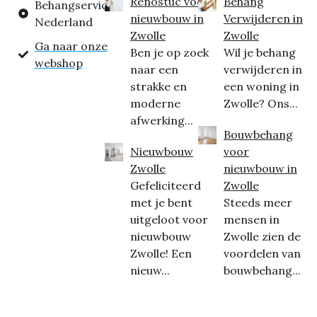
Renostuc voor
Behang
Behangservice
nieuwbouw in
Verwijderen in
Nederland
Zwolle
Zwolle
Ga naar onze
Ben je op zoek
Wil je behang
webshop
naar een
verwijderen in
strakke en
een woning in
moderne
Zwolle? Ons...
afwerking...
Bouwbehang
Nieuwbouw
voor
Zwolle
nieuwbouw in
Gefeliciteerd
Zwolle
met je bent
Steeds meer
uitgeloot voor
mensen in
nieuwbouw
Zwolle zien de
Zwolle! Een
voordelen van
nieuw...
bouwbehang...