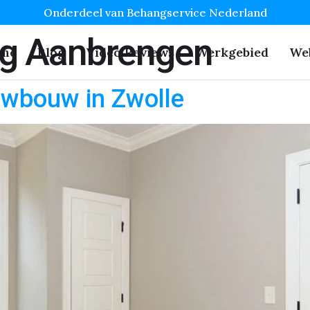
Onderdeel van Behangservice Nederland
g Aanbrengen
me
Blog
Video Reviews
Werkgebied
We
uwbouw in Zwolle