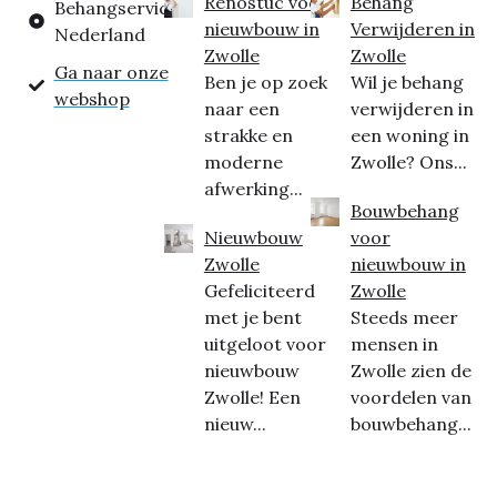
Renostuc voor
Behang
Behangservice
nieuwbouw in
Verwijderen in
Nederland
Zwolle
Zwolle
Ga naar onze
Ben je op zoek
Wil je behang
webshop
naar een
verwijderen in
strakke en
een woning in
moderne
Zwolle? Ons...
afwerking...
Bouwbehang
Nieuwbouw
voor
Zwolle
nieuwbouw in
Gefeliciteerd
Zwolle
met je bent
Steeds meer
uitgeloot voor
mensen in
nieuwbouw
Zwolle zien de
Zwolle! Een
voordelen van
nieuw...
bouwbehang...