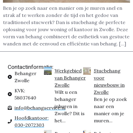
Ben je op zoek naar een manier om je muren snel en
strak af te werken zonder de tijd en het gedoe van
traditioneel stucwerk? Dan is stucbehang de perfecte
oplossing voor jouw woning of kantoor in Zwolle. Deze
vorm van behang combineert de esthetiek van gestucte
wanden met de eenvoud en efficiëntie van behang. […]
Contactinformatie:
Werkgebied
Stucbehang
Behanger
van Behanger
voor
Zwolle
Zwolle
nieuwbouw in
KVK:
Wilt u een
Zwolle
58037640
behanger
Ben je op zoek
inhuren in
naar een
info@behangservice.nl
Zwolle? Dit is
manier om je
Hoofdkantoor:
het...
muren...
030-2072303