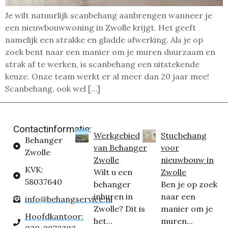
Je wilt natuurlijk scanbehang aanbrengen wanneer je
een nieuwbouwwoning in Zwolle krijgt. Het geeft
namelijk een strakke en gladde afwerking. Als je op
zoek bent naar een manier om je muren duurzaam en
strak af te werken, is scanbehang een uitstekende
keuze. Onze team werkt er al meer dan 20 jaar mee!
Scanbehang, ook wel […]
Contactinformatie:
Werkgebied
Stucbehang
Behanger
van Behanger
voor
Zwolle
Zwolle
nieuwbouw in
KVK:
Wilt u een
Zwolle
58037640
behanger
Ben je op zoek
inhuren in
naar een
info@behangservice.nl
Zwolle? Dit is
manier om je
Hoofdkantoor:
het...
muren...