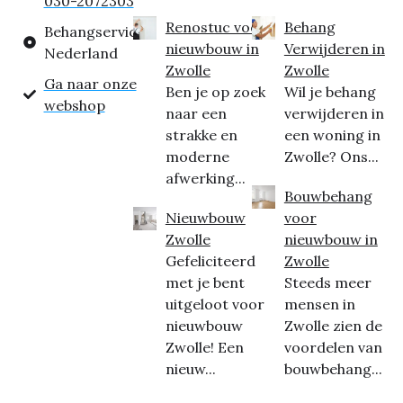
030-2072303
Renostuc voor
Behang
Behangservice
nieuwbouw in
Verwijderen in
Nederland
Zwolle
Zwolle
Ga naar onze
Ben je op zoek
Wil je behang
webshop
naar een
verwijderen in
strakke en
een woning in
moderne
Zwolle? Ons...
afwerking...
Bouwbehang
Nieuwbouw
voor
Zwolle
nieuwbouw in
Gefeliciteerd
Zwolle
met je bent
Steeds meer
uitgeloot voor
mensen in
nieuwbouw
Zwolle zien de
Zwolle! Een
voordelen van
nieuw...
bouwbehang...