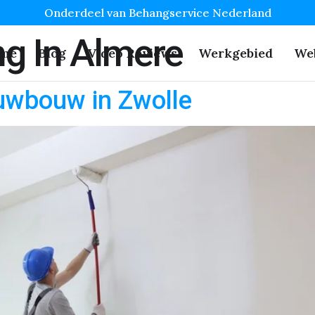
Onderdeel van Behangservice Nederland
g In Almere
me
Blog
Video Reviews
Werkgebied
We
uwbouw in Zwolle