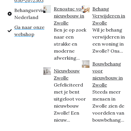
030-2072303
Renostuc voor
Behang
Behangservice
nieuwbouw in
Verwijderen in
Nederland
Zwolle
Zwolle
Ga naar onze
Ben je op zoek
Wil je behang
webshop
naar een
verwijderen in
strakke en
een woning in
moderne
Zwolle? Ons...
afwerking...
Bouwbehang
Nieuwbouw
voor
Zwolle
nieuwbouw in
Gefeliciteerd
Zwolle
met je bent
Steeds meer
uitgeloot voor
mensen in
nieuwbouw
Zwolle zien de
Zwolle! Een
voordelen van
nieuw...
bouwbehang...