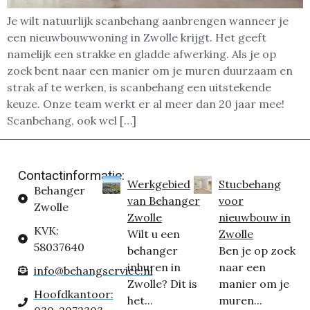
Je wilt natuurlijk scanbehang aanbrengen wanneer je
een nieuwbouwwoning in Zwolle krijgt. Het geeft
namelijk een strakke en gladde afwerking. Als je op
zoek bent naar een manier om je muren duurzaam en
strak af te werken, is scanbehang een uitstekende
keuze. Onze team werkt er al meer dan 20 jaar mee!
Scanbehang, ook wel […]
Contactinformatie:
Werkgebied
Stucbehang
Behanger
van Behanger
voor
Zwolle
Zwolle
nieuwbouw in
KVK:
Wilt u een
Zwolle
58037640
behanger
Ben je op zoek
inhuren in
naar een
info@behangservice.nl
Zwolle? Dit is
manier om je
Hoofdkantoor:
het...
muren...