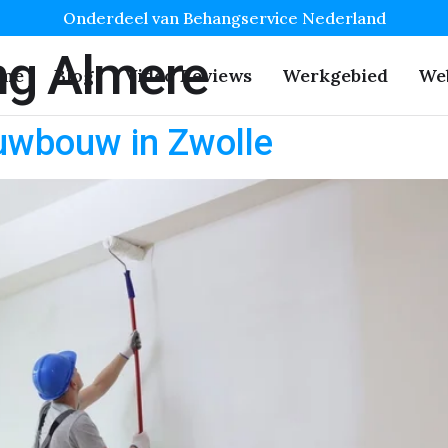
Onderdeel van Behangservice Nederland
g Almere
me
Blog
Video Reviews
Werkgebied
We
uwbouw in Zwolle