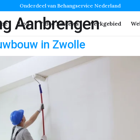
Onderdeel van Behangservice Nederland
g Aanbrengen
me
Blog
Video Reviews
Werkgebied
We
uwbouw in Zwolle