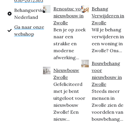
030-2072303
Renostuc voor
Behang
Behangservice
nieuwbouw in
Verwijderen in
Nederland
Zwolle
Zwolle
Ga naar onze
Ben je op zoek
Wil je behang
webshop
naar een
verwijderen in
strakke en
een woning in
moderne
Zwolle? Ons...
afwerking...
Bouwbehang
Nieuwbouw
voor
Zwolle
nieuwbouw in
Gefeliciteerd
Zwolle
met je bent
Steeds meer
uitgeloot voor
mensen in
nieuwbouw
Zwolle zien de
Zwolle! Een
voordelen van
nieuw...
bouwbehang...