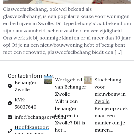
Glasweefselbehang, ook wel bekend als
glasvezelbehang, is een populaire keuze voor woningen
en bedrijven in Zwolle. Dit type behang staat bekend om
zijn duurzaamheid, scheurvastheid en veelzijdigheid.
Ons werk zit bij sommige klanten er al meer dan 10 jaar
op! Of je nu een nieuwbouwwoning hebt of bezig bent
met een renovatie, glasweefselbehang biedt een […]
Contactinformatie:
Werkgebied
Stucbehang
Behanger
van Behanger
voor
Zwolle
Zwolle
nieuwbouw in
KVK:
Wilt u een
Zwolle
58037640
behanger
Ben je op zoek
inhuren in
naar een
info@behangservice.nl
Zwolle? Dit is
manier om je
Hoofdkantoor:
het...
muren...