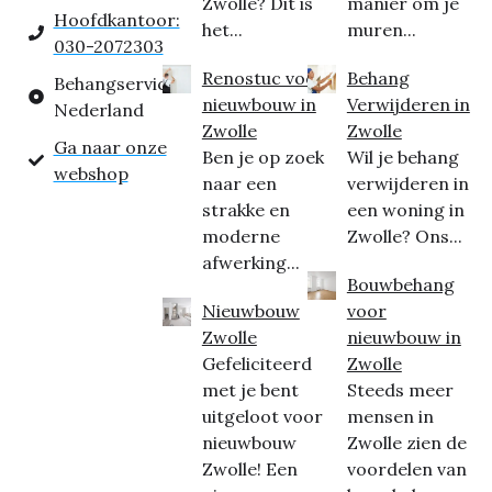
Zwolle? Dit is
manier om je
Hoofdkantoor:
het...
muren...
030-2072303
Renostuc voor
Behang
Behangservice
nieuwbouw in
Verwijderen in
Nederland
Zwolle
Zwolle
Ga naar onze
Ben je op zoek
Wil je behang
webshop
naar een
verwijderen in
strakke en
een woning in
moderne
Zwolle? Ons...
afwerking...
Bouwbehang
Nieuwbouw
voor
Zwolle
nieuwbouw in
Gefeliciteerd
Zwolle
met je bent
Steeds meer
uitgeloot voor
mensen in
nieuwbouw
Zwolle zien de
Zwolle! Een
voordelen van