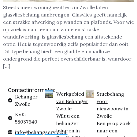
Steeds meer woningbezitters in Zwolle laten
glasvliesbehang aanbrengen. Glasvlies geeft namelijk
een strakke afwerking op wanden en plafonds. Voor wie
op zoek is naar een duurzame en strakke
wandafwerking, is glasvliesbehang een uitstekende
optie. Het is tegenwoordig zelfs populairder dan ooit!
Dit type behang biedt een gladde en naadloze
ondergrond die perfect overschilderbaar is, waardoor
[…]
Contactinformatie:
Werkgebied
Stucbehang
Behanger
van Behanger
voor
Zwolle
Zwolle
nieuwbouw in
KVK:
Wilt u een
Zwolle
58037640
behanger
Ben je op zoek
inhuren in
naar een
info@behangservice.nl