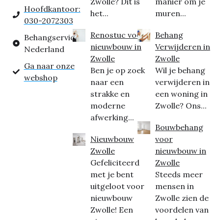
Zwolle? Dit is
manier om je
Hoofdkantoor:
het...
muren...
030-2072303
Renostuc voor
Behang
Behangservice
nieuwbouw in
Verwijderen in
Nederland
Zwolle
Zwolle
Ga naar onze
Ben je op zoek
Wil je behang
webshop
naar een
verwijderen in
strakke en
een woning in
moderne
Zwolle? Ons...
afwerking...
Bouwbehang
Nieuwbouw
voor
Zwolle
nieuwbouw in
Gefeliciteerd
Zwolle
met je bent
Steeds meer
uitgeloot voor
mensen in
nieuwbouw
Zwolle zien de
Zwolle! Een
voordelen van