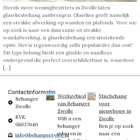
Steeds meer woningbezitters in Zwolle laten
glasvliesbehang aanbrengen. Glasvlies geeft namelijk
een strakke afwerking op wanden en plafonds. Voor wie
op zoek is naar een duurzame en strakke
wandafwerking, is glasvliesbehang een uitstekende
optie. Het is tegenwoordig zelfs populairder dan ooit!
Dit type behang biedt een gladde en naadloze
ondergrond die perfect overschilderbaar is, waardoor
[…]
Contactinformatie:
Werkgebied
Stucbehang
Behanger
van Behanger
voor
Zwolle
Zwolle
nieuwbouw in
KVK:
Wilt u een
Zwolle
58037640
behanger
Ben je op zoek
inhuren in
naar een
info@behangservice.nl