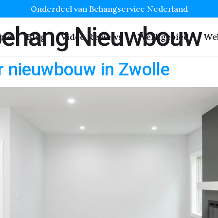
Onderdeel van Behangservice Nederland
behang Nieuwbouw
me
Blog
Video Reviews
Werkgebied
We
r nieuwbouw in Zwolle