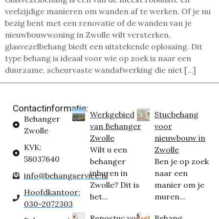
veelzijdige manieren om wanden af te werken. Of je nu
bezig bent met een renovatie of de wanden van je
nieuwbouwwoning in Zwolle wilt versterken,
glasvezelbehang biedt een uitstekende oplossing. Dit
type behang is ideaal voor wie op zoek is naar een
duurzame, scheurvaste wandafwerking die niet […]
Contactinformatie:
Werkgebied
Stucbehang
Behanger
van Behanger
voor
Zwolle
Zwolle
nieuwbouw in
KVK:
Wilt u een
Zwolle
58037640
behanger
Ben je op zoek
inhuren in
naar een
info@behangservice.nl
Zwolle? Dit is
manier om je
Hoofdkantoor:
het...
muren...
030-2072303
Renostuc voor
Behang