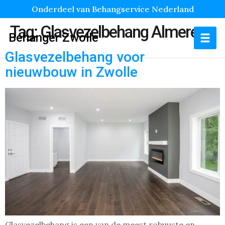
Onderdeel van Behangservice Nederland
Tag:
Glasvezelbehang Almere
Behanger Zwolle
Glasvezelbehang voor
nieuwbouw in Zwolle
Glasvezelbehang is een van de meest robuuste en