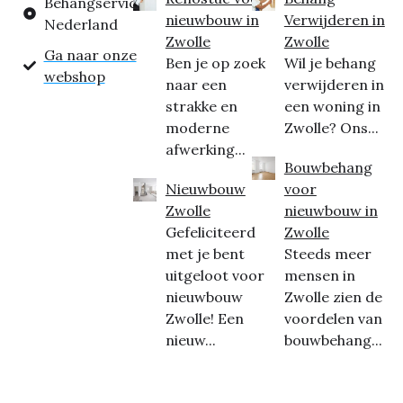
Behangservice
nieuwbouw in
Verwijderen in
Nederland
Zwolle
Zwolle
Ga naar onze
Ben je op zoek
Wil je behang
webshop
naar een
verwijderen in
strakke en
een woning in
moderne
Zwolle? Ons...
afwerking...
Bouwbehang
Nieuwbouw
voor
Zwolle
nieuwbouw in
Gefeliciteerd
Zwolle
met je bent
Steeds meer
uitgeloot voor
mensen in
nieuwbouw
Zwolle zien de
Zwolle! Een
voordelen van
nieuw...
bouwbehang...