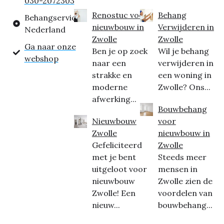
030-2072303
Renostuc voor
Behang
Behangservice
nieuwbouw in
Verwijderen in
Nederland
Zwolle
Zwolle
Ga naar onze
Ben je op zoek
Wil je behang
webshop
naar een
verwijderen in
strakke en
een woning in
moderne
Zwolle? Ons...
afwerking...
Bouwbehang
Nieuwbouw
voor
Zwolle
nieuwbouw in
Gefeliciteerd
Zwolle
met je bent
Steeds meer
uitgeloot voor
mensen in
nieuwbouw
Zwolle zien de
Zwolle! Een
voordelen van
nieuw...
bouwbehang...