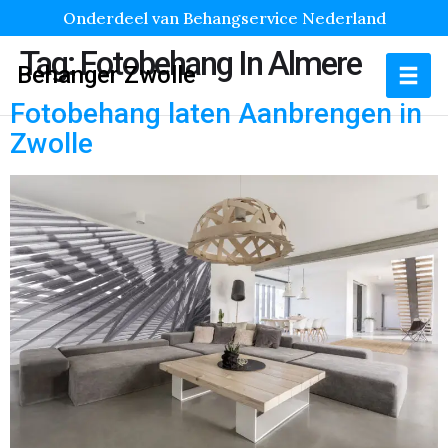
Onderdeel van Behangservice Nederland
Tag:
Fotobehang In Almere
Behanger Zwolle
Fotobehang laten Aanbrengen in
Zwolle