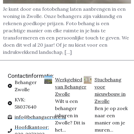
Je kunt door ons fotobehang laten aanbrengen in een
woning in Zwolle. Onze behangers zijn vakkundig en
rekenen goedkope prijzen. Foto behang is een
prachtige manier om elke ruimte in je huis te
transformeren en een persoonlijke touch te geven. We
doen dit wel al 20 jaar! Of je nu kiest voor een
indrukwekkend landschap, […]
Contactinformatie:
Werkgebied
Stucbehang
Behanger
van Behanger
voor
Zwolle
Zwolle
nieuwbouw in
KVK:
Wilt u een
Zwolle
58037640
behanger
Ben je op zoek
inhuren in
naar een
info@behangservice.nl
Zwolle? Dit is
manier om je
Hoofdkantoor:
het...
muren...