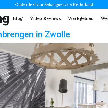
Onderdeel van Behangservice Nederland
ng
me
Blog
Video Reviews
Werkgebied
We
brengen in Zwolle