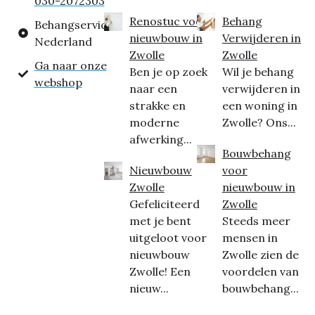
030-2072303
Renostuc voor
Behang
Behangservice
nieuwbouw in
Verwijderen in
Nederland
Zwolle
Zwolle
Ga naar onze
Ben je op zoek
Wil je behang
webshop
naar een
verwijderen in
strakke en
een woning in
moderne
Zwolle? Ons...
afwerking...
Bouwbehang
Nieuwbouw
voor
Zwolle
nieuwbouw in
Gefeliciteerd
Zwolle
met je bent
Steeds meer
uitgeloot voor
mensen in
nieuwbouw
Zwolle zien de
Zwolle! Een
voordelen van
nieuw...
bouwbehang...