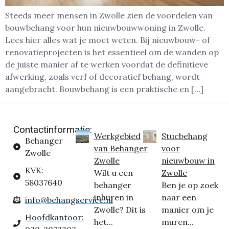
Steeds meer mensen in Zwolle zien de voordelen van
bouwbehang voor hun nieuwbouwwoning in Zwolle.
Lees hier alles wat je moet weten. Bij nieuwbouw- of
renovatieprojecten is het essentieel om de wanden op
de juiste manier af te werken voordat de definitieve
afwerking, zoals verf of decoratief behang, wordt
aangebracht. Bouwbehang is een praktische en […]
Contactinformatie:
Werkgebied
Stucbehang
Behanger
van Behanger
voor
Zwolle
Zwolle
nieuwbouw in
KVK:
Wilt u een
Zwolle
58037640
behanger
Ben je op zoek
inhuren in
naar een
info@behangservice.nl
Zwolle? Dit is
manier om je
Hoofdkantoor:
het...
muren...