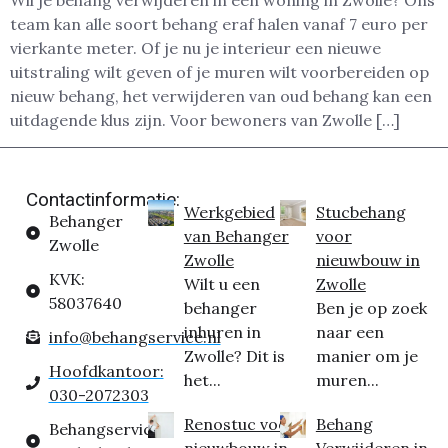
Wil je behang verwijderen in een woning in Zwolle? Ons
team kan alle soort behang eraf halen vanaf 7 euro per
vierkante meter. Of je nu je interieur een nieuwe
uitstraling wilt geven of je muren wilt voorbereiden op
nieuw behang, het verwijderen van oud behang kan een
uitdagende klus zijn. Voor bewoners van Zwolle […]
Contactinformatie:
Werkgebied
Stucbehang
Behanger
van Behanger
voor
Zwolle
Zwolle
nieuwbouw in
KVK:
Wilt u een
Zwolle
58037640
behanger
Ben je op zoek
inhuren in
naar een
info@behangservice.nl
Zwolle? Dit is
manier om je
Hoofdkantoor:
het...
muren...
030-2072303
Renostuc voor
Behang
Behangservice
nieuwbouw in
Verwijderen in